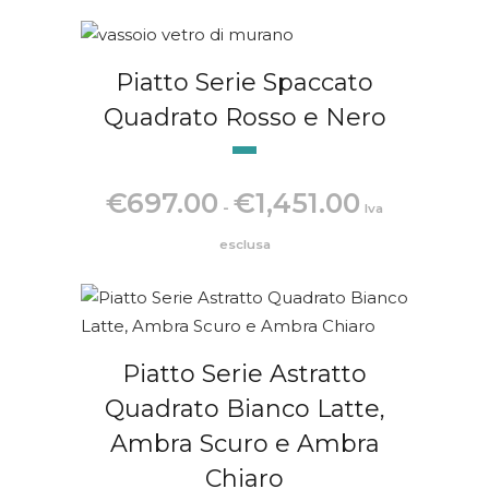
da
€697.00
a
Piatto Serie Spaccato
€1,451.00
Quadrato Rosso e Nero
Fascia
€
697.00
€
1,451.00
-
Iva
di
prezzo:
esclusa
da
€697.00
a
€1,451.00
Piatto Serie Astratto
Quadrato Bianco Latte,
Ambra Scuro e Ambra
Chiaro