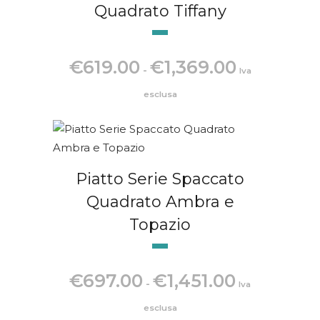
Quadrato Tiffany
Fascia
€
619.00
€
1,369.00
-
Iva
di
prezzo:
esclusa
da
€619.00
a
€1,369.00
Piatto Serie Spaccato
Quadrato Ambra e
Topazio
Fascia
€
697.00
€
1,451.00
-
Iva
di
prezzo:
esclusa