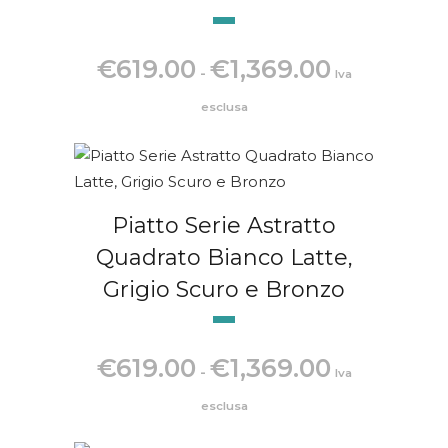
Fascia
€
619.00
€
1,369.00
-
Iva
di
prezzo:
esclusa
da
€619.00
a
€1,369.00
Piatto Serie Astratto
Quadrato Bianco Latte,
Grigio Scuro e Bronzo
Fascia
€
619.00
€
1,369.00
-
Iva
di
prezzo:
esclusa
da