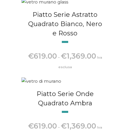
€619.00
a
Piatto Serie Astratto
€1,369.00
Quadrato Bianco, Nero
e Rosso
Fascia
€
619.00
€
1,369.00
-
Iva
di
prezzo:
esclusa
da
€619.00
a
Piatto Serie Onde
€1,369.00
Quadrato Ambra
Fascia
€
619.00
€
1,369.00
-
Iva
di