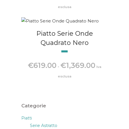
prezzo:
esclusa
da
€619.00
a
Piatto Serie Onde
€1,369.00
Quadrato Nero
Fascia
€
619.00
€
1,369.00
-
Iva
di
prezzo:
esclusa
da
€619.00
a
€1,369.00
Categorie
Piatti
Serie Astratto