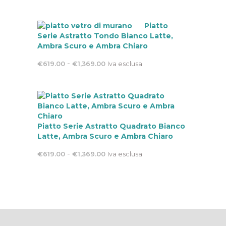
prezzo:
da
Piatto
Serie Astratto Tondo Bianco Latte,
€619.00
Ambra Scuro e Ambra Chiaro
a
Fascia
-
€
619.00
€
1,369.00
Iva esclusa
€721.00
di
prezzo:
da
€619.00
a
Piatto Serie Astratto Quadrato Bianco
€1,369.00
Latte, Ambra Scuro e Ambra Chiaro
Fascia
-
€
619.00
€
1,369.00
Iva esclusa
di
prezzo:
da
€619.00
a
€1,369.00