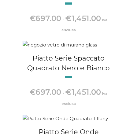
Fascia
€
697.00
€
1,451.00
-
Iva
di
prezzo:
esclusa
da
€697.00
a
Piatto Serie Spaccato
€1,451.00
Quadrato Nero e Bianco
Fascia
€
697.00
€
1,451.00
-
Iva
di
prezzo:
esclusa
da
€697.00
a
Piatto Serie Onde
€1,451.00