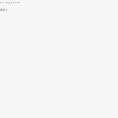
ie Spaccato
laire