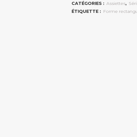
CATÉGORIES :
Assiettes
,
Sér
ÉTIQUETTE :
Forme rectangu