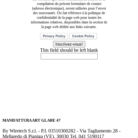
compilation du présent formulaire de contact
(adresse électronique), seront utilisées pour l’envoi
des nouveautés. On fait référence à la politique de
confidentialité de la page web pour toutes les
informations relatives, disponibles dans la section de
la page web dédiée aux links suivants.
Inscrivez-vous!
This field should be left blank
MANIFATTURA ART GLARE 47
By Wiretech S.r.l. - P.I. 03510300282 - Via Tagliamento 28 -
Mellaredo di Pianiga (VE), 30030 Tel. 041 5190117